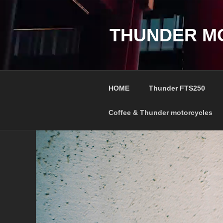
コ
ン
テ
THUNDER M
ン
ツ
へ
ス
HOME
Thunder FTS250
キ
ッ
Coffee & Thunder motorcycles
プ