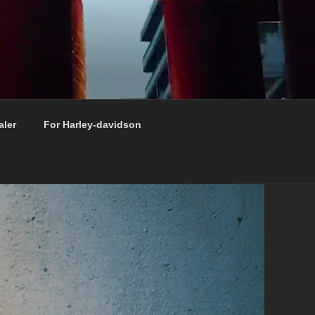
aler
For Harley-davidson