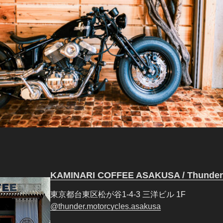
KAMINARI COFFEE ASAKUSA / Thunde
東京都台東区松が谷1-4-3 三洋ビル 1F
@thunder.motorcycles.asakusa