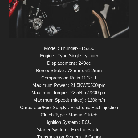
Model : Thunder-FTS250
Engine : Type Single-cylinder
Displacement : 249cc
Bore x Stroke : 72mm x 61.2mm
Compression Ratio 11.3：1
Maximum Power : 21.5KW/9500rpm
Maximum Torque : 22.5N.m/7200rpm
Maximum Speed(limited) : 120km/h
Carburetor/Fuel Supply : Electronic Fuel Injection
Clutch Type : Manual Clutch
Ignition System : ECU
Starter System : Electric Starter
Transmission System : 6 Gears