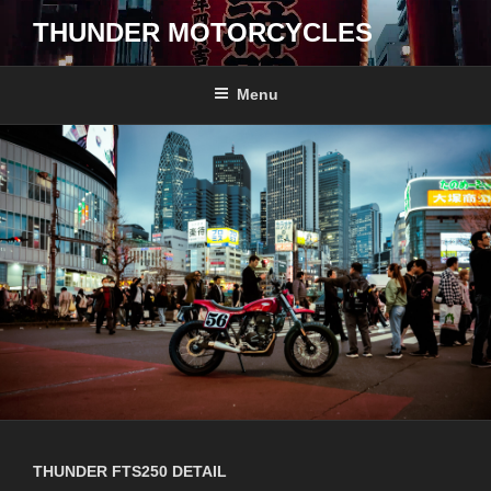
コ
THUNDER MOTORCYCLES
ン
テ
ン
Menu
ツ
へ
ス
キ
ッ
プ
THUNDER FTS250 DETAIL